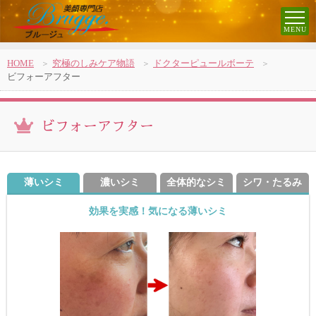
HOME
究極のしみケア物語
ドクターピュールボーテ
ビフォーアフター
ビフォーアフター
薄いシミ
濃いシミ
全体的なシミ
シワ・たるみ
効果を実感！気になる薄いシミ