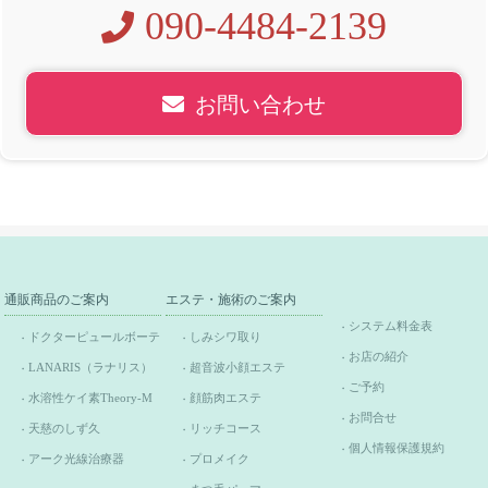
090-4484-2139
お問い合わせ
通販商品のご案内
エステ・施術のご案内
システム料金表
ドクターピュールボーテ
しみシワ取り
お店の紹介
LANARIS（ラナリス）
超音波小顔エステ
ご予約
水溶性ケイ素Theory-M
顔筋肉エステ
お問合せ
天慈のしず久
リッチコース
個人情報保護規約
アーク光線治療器
プロメイク